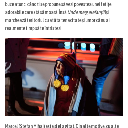
c
buze atunci când ți se propune să vezi povestea unei fetițe
h
adorabile care stă să moară. Însă
Unde merg elefanții
își
f
marchează teritoriul cu atâta tenacitate și umor că nu ai
o
realmente timp să te întristezi.
r
:
Marcel (Ștefan Mihai) este și el agitat. Din alte motive, cu alte