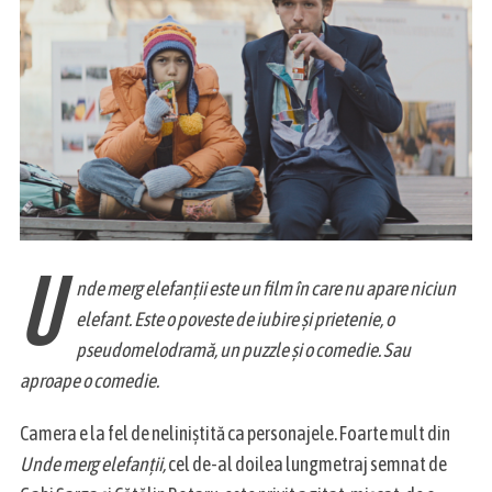
U
nde merg elefanţii este un film în care nu apare niciun
elefant. Este o poveste de iubire și prietenie, o
pseudomelodramă, un puzzle și o comedie. Sau
aproape o comedie.
Camera e la fel de neliniștită ca personajele. Foarte mult din
Unde merg elefanții,
cel de-al doilea lungmetraj semnat de