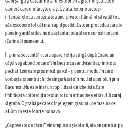
Gabi Șarga și Cătălin Rotaru, este privit agitat, mișcat, de o
cameră care urmărește orașul, viața, exterioarele și
interioarele cu curiozitatea unui privitor flămând să vadă tot,
să descopere tot cât mai rapid posibil. Este un procedeu care te
pune în gardă și devine de așteptat odată ce o cunoști pe Leni
(Carina Lăpușneanu).
În prima secvență în care apare, fetița strigă după Coaie, un
cățel vagabond pe care îl hrănește cu sandvișurile primite la
pachet. Leni este prea mică, parcă – și pentru modul în care
vorbește, și pentru cât de singură este în multele peripluri prin
București. Nu este însă un copil lăsat de izbeliște. Este
îmbrăcată colorat și absolut tot din atitudinea ei răsuflă curaj
și grabă. O grabă pe care o înțelegem gradual, pe măsură ce
S
aflăm că este foarte bolnavă.
e
a
„Ce poveste de căcat”, vine replica așteptată, aia pe care o ai pe
r