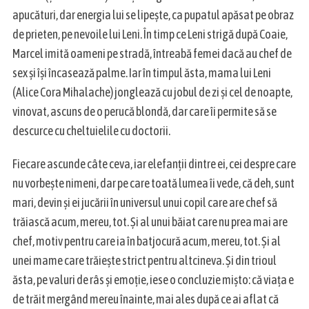
apucături, dar energia lui se lipește, ca pupatul apăsat pe obraz
de prieten, pe nevoile lui Leni. În timp ce Leni strigă după Coaie,
Marcel imită oameni pe stradă, întreabă femei dacă au chef de
sex și își încasează palme. Iar în timpul ăsta, mama lui Leni
(Alice Cora Mihalache) jonglează cu jobul de zi și cel de noapte,
vinovat, ascuns de o perucă blondă, dar care îi permite să se
descurce cu cheltuielile cu doctorii.
Fiecare ascunde câte ceva, iar elefanții dintre ei, cei despre care
nu vorbește nimeni, dar pe care toată lumea îi vede, că deh, sunt
mari, devin și ei jucării în universul unui copil care are chef să
trăiască acum, mereu, tot. Și al unui băiat care nu prea mai are
chef, motiv pentru care ia în batjocură acum, mereu, tot. Și al
unei mame care trăiește strict pentru altcineva. Și din trioul
ăsta, pe valuri de râs și emoție, iese o concluzie mișto: că viața e
de trăit mergând mereu înainte, mai ales după ce ai aflat că