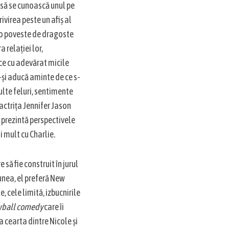
e să se cunoască unul pe
rivirea peste un afiș al
 e o poveste de dragoste
 relației lor,
fice cu adevărat micile
-și aducă aminte de ce s-
multe feluri, sentimente
actrița Jennifer Jason
i prezintă perspectivele
 mult cu Charlie.
 să fie construit în jurul
iunea, el preferă New
, cele limită, izbucnirile
wball comedy
care îi
a cearta dintre Nicole și