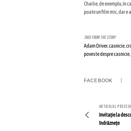
Charlie, de exemplu, în c
poate un film mic, dar e a
Tags from the story
Adam Driver
,
casnicie
,
cr
poveste despre casnicie
,
FACEBOOK
Articolul preced
Invitație la des
îndrăznețe