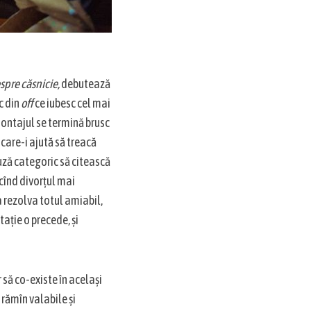
spre căsnicie,
debutează
c din
off
ce iubesc cel mai
 montajul se termină brusc
 care-i ajută să treacă
fuză categoric să citească
ăcînd divorțul mai
 a rezolva totul amiabil,
tație o precede, și
 să co-existe în același
e rămîn valabile și