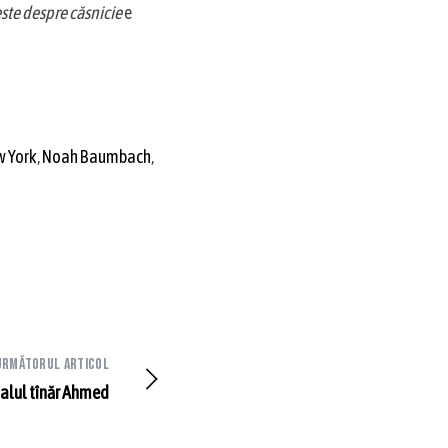
ste despre căsnicie
e
 York
,
Noah Baumbach
,
Următorul articol
alul tînăr Ahmed