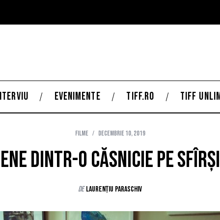
NTERVIU
EVENIMENTE
TIFF.RO
TIFF UNLI
Filme
decembrie 10, 2019
ene dintr-o căsnicie pe sfîrș
de
Laurențiu Paraschiv