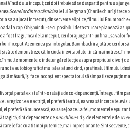
nată încă de la început; cei doi trebuie să se despartă pentru a ajung
menea
Scenelor dintr-o căsnicie
ale lui Bergman (Charlie chiar își trece p
soția sa au jucat în trecut), din secvențe eliptice, filmul lui Baumbach
oadă la cap. Obișnuindu-se cu posibilul dezastru care planează asupra
a fost fragil încă de la început, cei doi ajung, într-un final, să valori
 la bun început. Asemenea psihologului, Baumbach îi ajută pe cei doi să
d și să le demonstreze că, în ciuda inevitabilului, încă mai nutresc, în 
e, în multe momente, o îndelungă reflecție asupra propriului divorț de 
ntru nota autobiografică mai ales atunci cînd, spre finalul filmului, deș
gală măsură, își face inconștient spectatorul să simpatizeze puțin mai
ivorțul par să existe într-o relație de co-dependență. Întregul film pare
el e regizor, ea e actriță, el preferă teatrul, ea vrea să încerce televiz
l, el preferă să muncească, ea să se joace. La fel, momentele epuizante
ră tragică, sînt dependente de
punchline
-uri și de elementele de
scre
i care le fac cu atît mai puternice, mai impresionante. Sînt secvențe, c