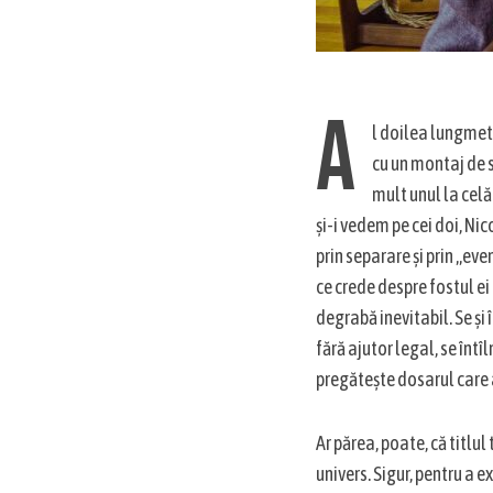
A
l doilea lungmet
S
cu un montaj de s
e
mult unul la celă
a
și-i vedem pe cei doi, Nic
r
prin separare și prin „eve
c
h
ce crede despre fostul ei 
f
degrabă inevitabil. Se și 
o
fără ajutor legal, se întî
r
pregătește dosarul care 
:
Ar părea, poate, că titlul
univers. Sigur, pentru a ex