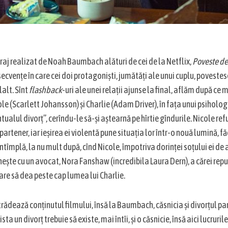
raj realizat de Noah Baumbach alături de cei de la Netflix,
Poveste de
ecvențe în care cei doi protagoniști, jumătăți ale unui cuplu, povestes
lalt. Sînt
flashback
-uri ale unei relații ajunse la final, aflăm după ce
ole (Scarlett Johansson) și Charlie (Adam Driver), în fața unui psiholog
ntualul divorț”, cerîndu-le să-și aștearnă pe hîrtie gîndurile. Nicole re
partener, iar ieșirea ei violentă pune situația lor într-o nouă lumină, f
întîmplă, la nu mult după, cînd Nicole, împotriva dorinței soțului ei de
lnește cu un avocat, Nora Fanshaw (incredibila Laura Dern), a cărei repu
are să dea peste cap lumea lui Charlie.
 trădează conținutul filmului, însă la Baumbach, căsnicia și divorțul par
ista un divorț trebuie să existe, mai întîi, și o căsnicie, însă aici lucruril