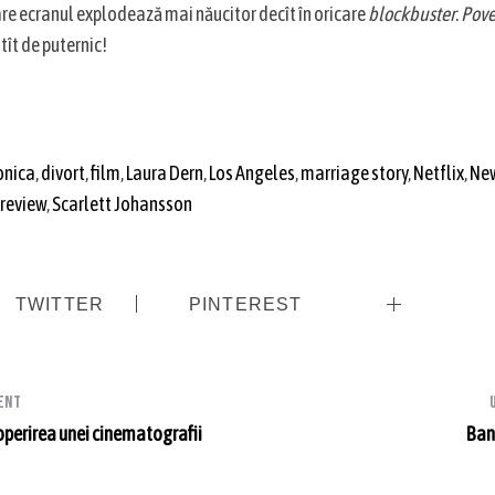
are ecranul explodează mai năucitor decît în oricare
blockbuster
.
Pove
tît de puternic!
onica
,
divort
,
film
,
Laura Dern
,
Los Angeles
,
marriage story
,
Netflix
,
New
review
,
Scarlett Johansson
TWITTER
PINTEREST
ent
coperirea unei cinematografii
Ban