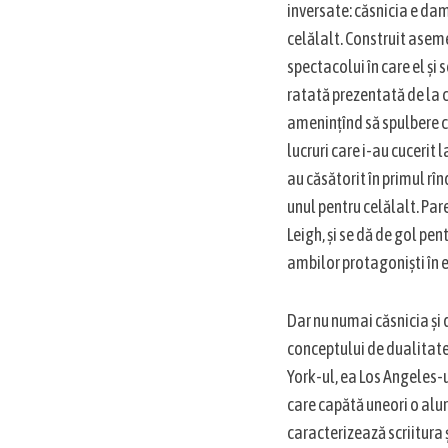
inversate: căsnicia e dam
celălalt. Construit ase
spectacolui în care el și 
ratată prezentată de la c
amenințînd să spulbere ce 
lucruri care i-au cucerit
au căsătorit în primul rîn
unul pentru celălalt. Par
Leigh, și se dă de gol pe
ambilor protagoniști în e
Dar nu numai căsnicia și d
conceptului de dualitate: 
York-ul, ea Los Angeles-u
care capătă uneori o alu
caracterizează scriitura ș