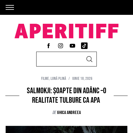
S
S
e
E
A
a
R
C
Filme
,
Lună Plină
iunie 18, 2026
r
H
c
Salmokji: Șoapte din adânc –o
h
realitate tulbure ca apa
f
de
Ghica Andreea
o
r
: