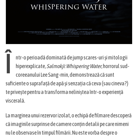
S
Î
e
ntr-o perioadă dominată de jump scares-uri și mitologii
a
hiperexplicate,
Salmokji:
Whispering
Water
, horrorul sud-
r
coreeanului Lee Sang-min, demonstrează că sunt
c
h
suficiente o suprafață de apă și senzația că ceva (sau cineva?)
f
te privește pentru a transforma neliniștea într-o experiență
o
viscerală.
r
:
La marginea unui rezervor izolat, o echipă de filmare descoperă
că imaginile surprinse de camere conțin detalii pe care nimeni
nu le observase în timpul filmării. Nu este vorba despre o