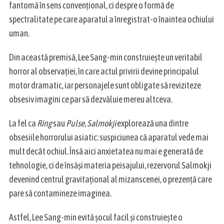
fantomă în sens convențional, ci despre o formă de
spectralitate pe care aparatul a înregistrat-o înaintea ochiului
uman.
Din această premisă, Lee Sang-min construiește un veritabil
horror al observației, în care actul privirii devine principalul
motor dramatic, iar personajele sunt obligate să reviziteze
obsesiv imagini ce par să dezvăluie mereu altceva.
La fel ca
Ring
sau
Pulse
,
Salmokji
explorează una dintre
obsesiile horrorului asiatic: suspiciunea că aparatul vede mai
mult decât ochiul. Însă aici anxietatea nu mai e generată de
tehnologie, ci de însăși materia peisajului, rezervorul Salmokji
devenind centrul gravitațional al mizanscenei, o prezență care
pare să contamineze imaginea.
Astfel, Lee Sang-min evită șocul facil și construiește o