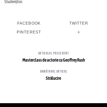
Studenților.
FACEBOOK
TWITTER
PINTEREST
Articolul precedent
Masterclass de actorie cu Geoffrey Rush
Următorul articol
Strălucire