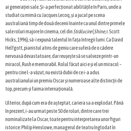
ai generației sale. Și-a perfecționat abilitățile în Paris, unde a
studiat cu mimă cu Jacques Lecoq, și a jucat pe scena
australiană timp de două decenii înainte ca unul dintre primele
sale roluri majore în cinema, cel din
Strălucire
(
Shine
, r. Scott
Hicks, 1996), să-i expună talentul în fața întregii lumi. Ca David
Helfgott, pianistul atins de geniu care suferă de o cădere
nervoasă devastatoare, dar reușește să se salveze printr-un
miracol, Rush e memorabil. Rolul făcut aici e și el un miracol –
pentru cine l-a văzut, nu există dubii de ce i-a adus
australianului un premiu Oscar și numeroase alte distincții de
top, precum și faima internațională.
Ulterior, după cum era de așteptat, cariera sa a explodat. Până
în prezent, i-au urmat peste 50 de roluri, dintre care trei
nominalizate la Oscar, toate pentru interpretarea unor figuri
istorice: Philip Henslowe, managerul de teatru înglodat în