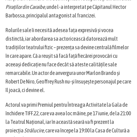
Piraților din Caraibe
, unde l-a interpretat pe Căpitanul Hector
Barbossa, principalul antagonist al francizei.
Rolurile sale îi necesită adesea fața expresivă și vocea
distinctă, iar abordarea sa actoricească datorează mult
tradițiilor teatrului fizic – prezența sa devine centrală filmelor
în care apare. Că a reușit să facă față fiecărei provocări cu
aceeași dedicație nu face decât să ateste calitățile sale
remarcabile. Un actor de anvergura unor Marlon Brando și
Robert De Niro, Geoffrey Rush nu-și însușește personajul pe care
îl joacă, ci devine el.
Actorul va primi Premiul pentru Întreaga Activitate la Gala de
închidere TIFF.22, care va avea loc mâine, pe 17 iunie, de la 21:00
la Teatrul Național, iar în această seară va fi prezent la
proiecția
Strălucire
, care va începe la 19:00 la Casa de Cultură a