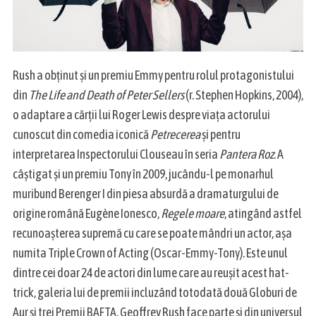
Rush a obținut și un premiu Emmy pentru rolul protagonistului
din
The Life and Death of Peter Sellers
(r. Stephen Hopkins, 2004),
o adaptare a cărții lui Roger Lewis despre viața actorului
cunoscut din comedia iconică
Petrecerea
și pentru
interpretarea Inspectorului Clouseau în seria
Pantera Roz
. A
câștigat și un premiu Tony în 2009, jucându-l pe monarhul
muribund Berenger I din piesa absurdă a dramaturgului de
origine română Eugène Ionesco,
Regele moare
, atingând astfel
recunoașterea supremă cu care se poate mândri un actor, așa
numita Triple Crown of Acting (Oscar-Emmy-Tony). Este unul
dintre cei doar 24 de actori din lume care au reușit acest hat-
trick, galeria lui de premii incluzând totodată două Globuri de
Aur și trei Premii BAFTA. Geoffrey Rush face parte și din universul