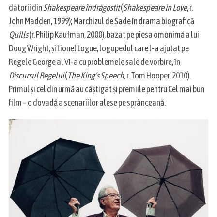
datorii din
Shakespeare îndrăgostit
(
Shakespeare in Love
, r.
John Madden, 1999); Marchizul de Sade în drama biografică
S
Quills
(r. Philip Kaufman, 2000), bazat pe piesa omonimă a lui
e
Doug Wright, și Lionel Logue, logopedul care l-a ajutat pe
a
r
Regele George al VI-a cu problemele sale de vorbire, în
c
Discursul Regelui
(
The King’s Speech
, r. Tom Hooper, 2010).
h
Primul și cel din urmă au câștigat și premiile pentru Cel mai bun
f
film – o dovadă a scenariilor alese pe sprânceană.
o
r
: