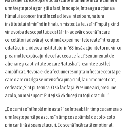
Natashei. Cu excepția a două scurte momente în care camera
urmărește protagoniștii afară, în noapte, întreaga acțiune a
filmului e concentrată în cele cîteva interioare, natura
institutului rămînînd în final un mister. La fel se întîmplă și cînd
vine vorba de scopul lui: există într-adevăr o scenă în care
cercetători adevărați continuă experimentele reale întrerupte
odată cu închiderea institutului în ’68, însă acțiunile lor nu vin cu
prea multe explicații: de ce fac ceea ce fac? Sentimentul de
alienare și captivitate pe care Natasha îl resimte e astfel
amplificat. Nevoia ei de afecțiune resimțită în fiecare ceartă pe
care o are cu Olga se intensifică pînă cînd, la un moment dat,
cedează: „Sînt puternică. O să fac față. Presiune aici, presiune
acolo, nu mai suport. Puteți să vă duceți cu toții dracului.”
„De ce mi se întîmplă mie asta?” se întreabă în timp ce camera o
urmărește parcă pe ascuns în timp ce se plimbă de colo-colo
prin cantină și sparge lucruri. E o scenă încărcată emoțional,