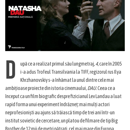
D
upă ce a realizat primul său lungmetraj,
4
, care în 2005
i-a adus Trofeul Transilvania la TIFF, regizorul rus Ilya
Khrzhanovskiy s-a înhămat la unul dintre cele mai
ambițioase proiecte din istoria cinemaului,
DAU
. Ceea ce a
început ca un film biografic despre fizicianul Lev Landau a luat
rapid forma unui experiment îndrăzneț: mai mulți actori
neprofesioniști au ajuns să trăiască timp de trei ani într-un
institut sovietic de cercetare, un platou de filmare de tip Big
Brother de 12 mii de metri pătrați, cel mai mare din Europa,