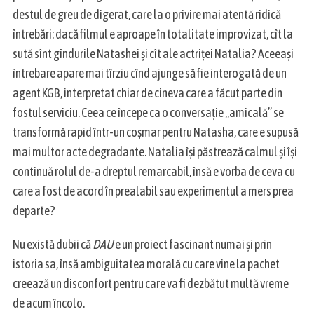
destul de greu de digerat, care la o privire mai atentă ridică
întrebări: dacă filmul e aproape în totalitate improvizat, cît la
sută sînt gîndurile Natashei și cît ale actriței Natalia? Aceeași
întrebare apare mai tîrziu cînd ajunge să fie interogată de un
agent KGB, interpretat chiar de cineva care a făcut parte din
fostul serviciu. Ceea ce începe ca o conversație „amicală” se
transformă rapid într-un coșmar pentru Natasha, care e supusă
mai multor acte degradante. Natalia își păstrează calmul și își
continuă rolul de-a dreptul remarcabil, însă e vorba de ceva cu
care a fost de acord în prealabil sau experimentul a mers prea
departe?
Nu există dubii că
DAU
e un proiect fascinant numai și prin
istoria sa, însă ambiguitatea morală cu care vine la pachet
creează un disconfort pentru care va fi dezbătut multă vreme
de acum încolo.