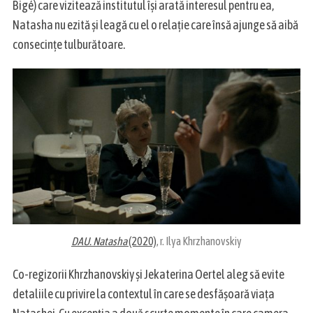
Bigé) care vizitează institutul își arată interesul pentru ea,
Natasha nu ezită și leagă cu el o relație care însă ajunge să aibă
consecințe tulburătoare.
S
e
a
r
c
h
f
o
r
:
DAU. Natasha
(2020)
, r. Ilya Khrzhanovskiy
Co-regizorii Khrzhanovskiy și Jekaterina Oertel aleg să evite
detaliile cu privire la contextul în care se desfășoară viața