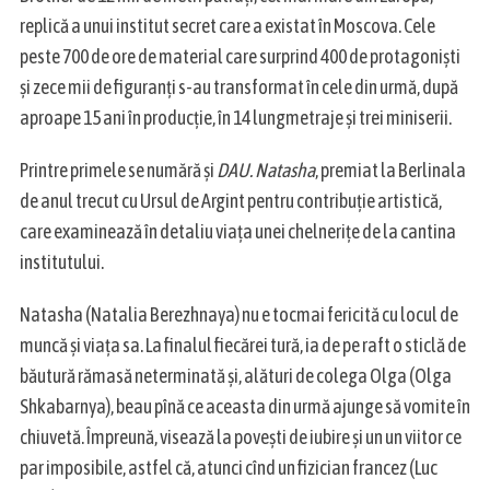
replică a unui institut secret care a existat în Moscova. Cele
peste 700 de ore de material care surprind 400 de protagoniști
și zece mii de figuranți s-au transformat în cele din urmă, după
aproape 15 ani în producție, în 14 lungmetraje și trei miniserii.
Printre primele se numără și
DAU. Natasha
, premiat la Berlinala
de anul trecut cu Ursul de Argint pentru contribuție artistică,
care examinează în detaliu viața unei chelnerițe de la cantina
institutului.
Natasha (Natalia Berezhnaya) nu e tocmai fericită cu locul de
muncă și viața sa. La finalul fiecărei tură, ia de pe raft o sticlă de
băutură rămasă neterminată și, alături de colega Olga (Olga
Shkabarnya), beau pînă ce aceasta din urmă ajunge să vomite în
chiuvetă. Împreună, visează la povești de iubire și un un viitor ce
par imposibile, astfel că, atunci cînd un fizician francez (Luc