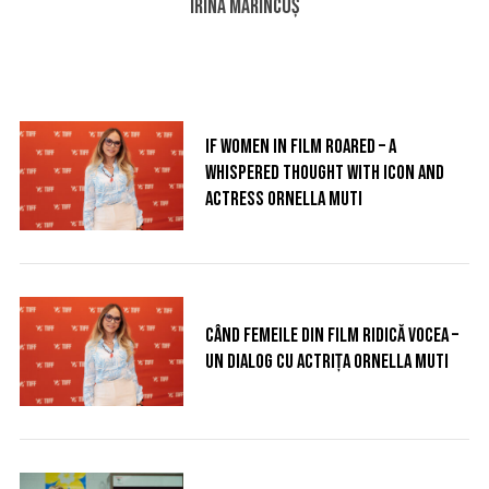
Irina Mărincuș
If women in film roared – a
S
whispered thought with icon and
e
actress Ornella Muti
a
r
c
h
f
o
Când femeile din film ridică vocea –
r
un dialog cu actrița Ornella Muti
: