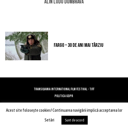
Alin Ludu Dumbravă
r
c
h
f
o
r
:
Fargo – 30 de ani mai târziu
TRANSILVANIA INTERNATIONAL FILM FESTIVAL - TIFF
POLITICA GDPR
Acest site foloseşte cookies! Continuarea navigării implică acceptarea lor
ÎNAPOI SUS
Setări
Sunt de acord