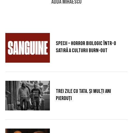
Adda Mihăescu
S
e
a
r
Specii – Horror biologic într-o
c
satiră a culturii burn-out
h
f
o
r
:
Trei zile cu tata. Şi mulți ani
pierduți