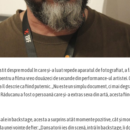
tit despre modul în care și-a luat repede aparatul de fotografiat, a 
pentru a filma vreo douăzeci de secunde din performance-ul artistei. C
a îl descrie ca fiind puternic. „Nu este un simplu document, ci mai de
 Răducanu a fost o persoană care și-a extras seva din artă, acesta fi
sale in backstage, acesta a surprins atât momente pozitive, cât și m
a unei voințe de fier: „Dansatorii ies din scenă, intră în backstage, îi do