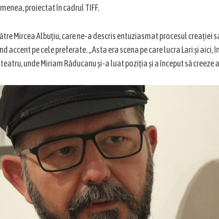
emenea, proiectat în cadrul TIFF.
tre Mircea Albuțiu, care ne-a descris entuziasmat procesul creației sa
d accent pe cele preferate. „Asta era scena pe care lucra Lari și aici, 
 teatru, unde Miriam Răducanu și-a luat poziția și a început să creeze 