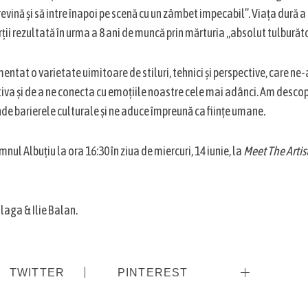
evină și să intre înapoi pe scenă cu un zâmbet impecabil”. Viața dură a 
ții rezultată în urma a 8 ani de muncă prin mărturia „absolut tulburăt
mentat o varietate uimitoare de stiluri, tehnici și perspective, care ne
iva și de a ne conecta cu emoțiile noastre cele mai adânci. Am descope
de barierele culturale și ne aduce împreună ca ființe umane.
nul Albuțiu la ora 16:30 în ziua de miercuri, 14 iunie, la
Meet The Artis
laga & Ilie Balan.
TWITTER
PINTEREST