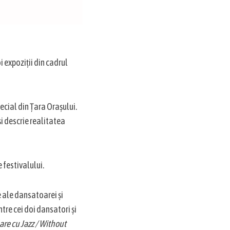
oi expoziții din cadrul
ecial din Țara Orașului.
i descrie realitatea
 festivalului.
 ale dansatoarei și
tre cei doi dansatori și
re cu Jazz / Without