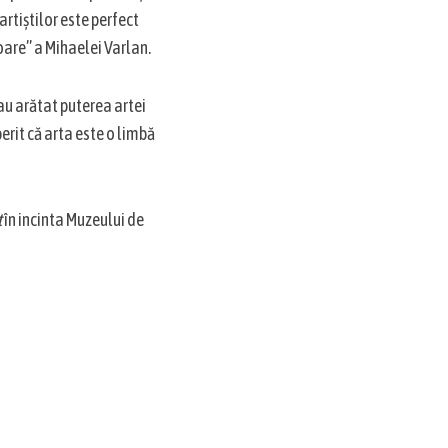
artiștilor este perfect
oare” a Mihaelei Varlan.
-au arătat puterea artei
rit că arta este o limbă
t
în incinta Muzeului de