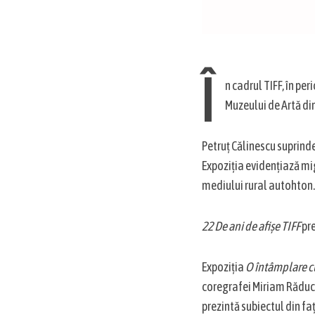
Î
n cadrul TIFF, în per
Muzeului de Artă din 
Petruț Călinescu suprinde
Expoziția evidențiază mig
mediului rural autohton
22 De ani de afișe TIFF
pre
Expoziția
O întâmplare cu
S
coregrafei Miriam Răducan
e
a
prezintă subiectul din fa