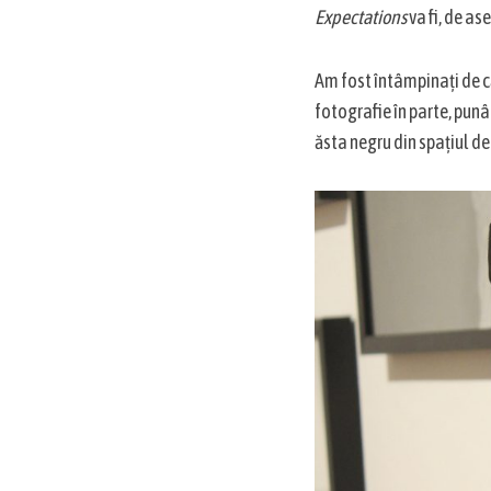
r
Expectations
va fi, de as
c
h
f
Am fost întâmpinați de că
o
fotografie în parte, punân
r
ăsta negru din spațiul de
: