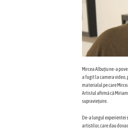
Mircea Albuțiu ne-a poves
a fugit la camera video, 
materialul pe care Mirce
Artistul afirmă că Miriam
supraviețuire.
De-a lungul experientei 
artiștilor, care dau dovad