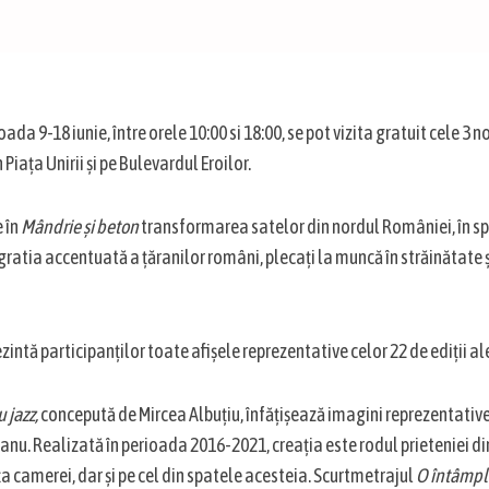
ioada 9-18 iunie, între orele 10:00 si 18:00, se pot vizita gratuit cele 3 n
Piața Unirii și pe Bulevardul Eroilor.
 în
Mândrie și beton
transformarea satelor din nordul României, în sp
ratia accentuată a țăranilor români, plecați la muncă în străinătate ș
.
zintă participanților toate afișele reprezentative celor 22 de ediții ale
 jazz,
concepută de Mircea Albuțiu, înfățișează imagini reprezentative
u. Realizată în perioada 2016-2021, creația este rodul prieteniei din
ța camerei, dar și pe cel din spatele acesteia. Scurtmetrajul
O întâmpla