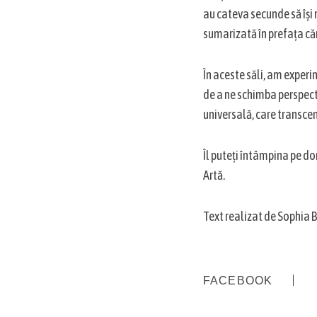
au cateva secunde să își r
sumarizată în prefața căr
În aceste săli, am experi
de a ne schimba perspect
universală, care transcen
Îl puteți întâmpina pe dom
Artă.
Text realizat de Sophia B
FACEBOOK