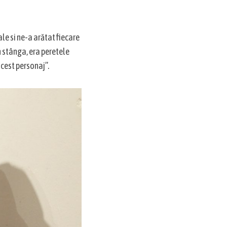
le si ne-a arătat fiecare
în stânga, era peretele
acest personaj”.