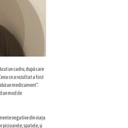
făcut un cadru, după care
eea ce a rezultat a fost
grabă un medicament”.
ind un mod de
omente negative din viața
r picioarele, spatele, și